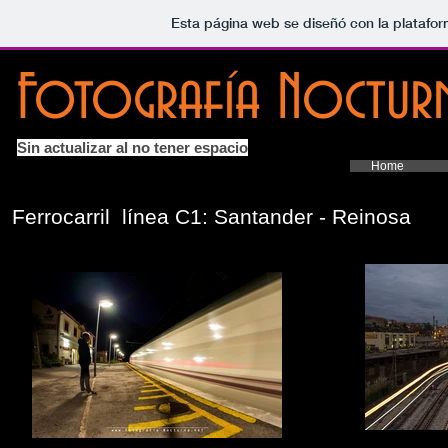
Esta página web se diseñó con la platafo
Fotografía Nocturn
Sin actualizar al no tener espacio
Home
Ferrocarril línea C1: Santander - Reinosa
Estacion d